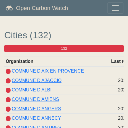
Open Carbon Watch
Cities (132)
132
0
0
0
Organization
Last re
COMMUNE D AIX EN PROVENCE
COMMUNE D AJACCIO
201
COMMUNE D ALBI
202
COMMUNE D'AMIENS
COMMUNE D'ANGERS
201
COMMUNE D'ANNECY
201
COMMUNE D'ANTIBES
201