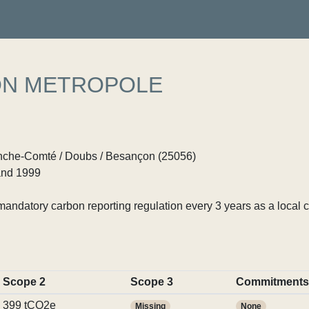
ON METROPOLE
che-Comté / Doubs / Besançon (25056)
nd 1999
ndatory carbon reporting regulation every 3 years as a local c
Scope 2
Scope 3
Commitments
399 tCO2e
Missing
None