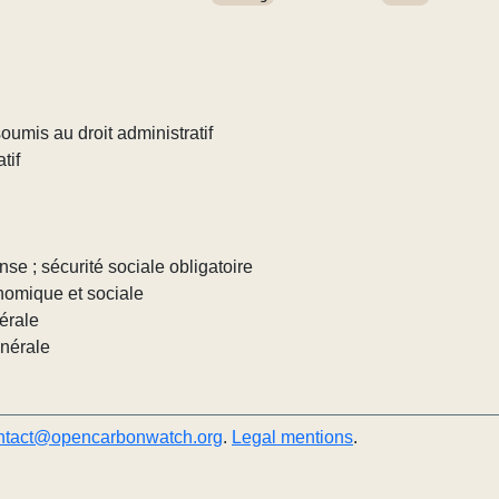
umis au droit administratif
tif
nse ; sécurité sociale obligatoire
nomique et sociale
érale
énérale
ntact@opencarbonwatch.org
.
Legal mentions
.