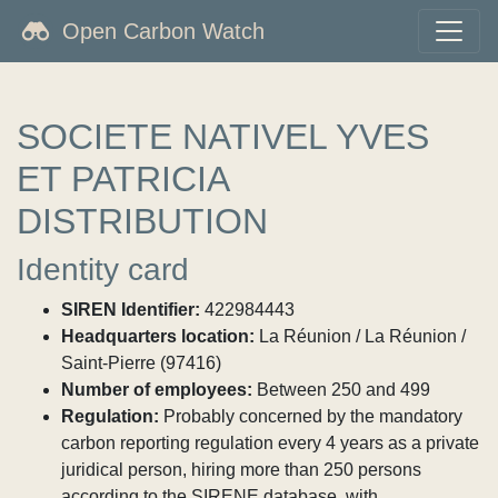
Open Carbon Watch
SOCIETE NATIVEL YVES
ET PATRICIA
DISTRIBUTION
Identity card
SIREN Identifier:
422984443
Headquarters location:
La Réunion / La Réunion /
Saint-Pierre (97416)
Number of employees:
Between 250 and 499
Regulation:
Probably concerned by the mandatory
carbon reporting regulation every 4 years as a private
juridical person, hiring more than 250 persons
according to the SIRENE database, with