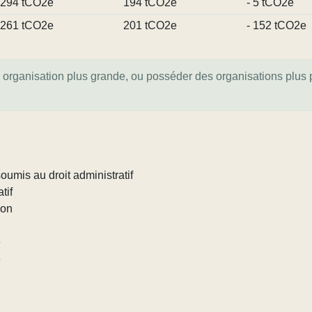
294 tCO2e
194 tCO2e
- 5 tCO2e
261 tCO2e
201 tCO2e
- 152 tCO2e
e organisation plus grande, ou posséder des organisations plus pe
umis au droit administratif
tif
ion
e
e