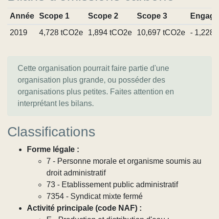
Année
Scope 1
Scope 2
Scope 3
Engage
2019
4,728 tCO2e
1,894 tCO2e
10,697 tCO2e
- 1,228
Cette organisation pourrait faire partie d'une
organisation plus grande, ou posséder des
organisations plus petites. Faites attention en
interprétant les bilans.
Classifications
Forme légale :
7 - Personne morale et organisme soumis au
droit administratif
73 - Etablissement public administratif
7354 - Syndicat mixte fermé
Activité principale (code NAF) :