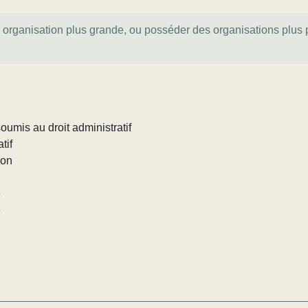
e organisation plus grande, ou posséder des organisations plus pe
umis au droit administratif
tif
ion
e
e