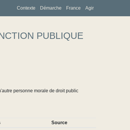
Contexte
Démarche
France
Agir
NCTION PUBLIQUE
u'autre personne morale de droit public
s
Source