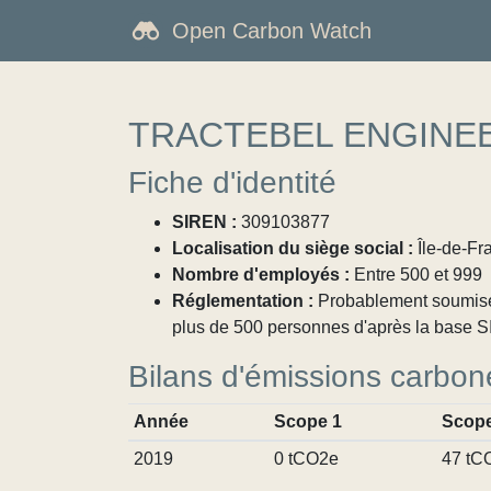
Open Carbon Watch
TRACTEBEL ENGINE
Fiche d'identité
SIREN :
309103877
Localisation du siège social :
Île-de-Fr
Nombre d'employés :
Entre 500 et 999
Réglementation :
Probablement soumise à
plus de 500 personnes d'après la base SI
Bilans d'émissions carbon
Année
Scope 1
Scope
2019
0 tCO2e
47 tC