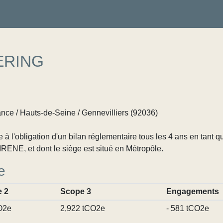
ERING
ance / Hauts-de-Seine / Gennevilliers (92036)
 l'obligation d'un bilan réglementaire tous les 4 ans en tant q
RENE, et dont le siège est situé en Métropôle.
e
 2
Scope 3
Engagements
O2e
2,922 tCO2e
- 581 tCO2e