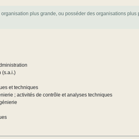
e organisation plus grande, ou posséder des organisations plus pe
dministration
(s.a.i.)
iques et techniques
génierie ; activités de contrôle et analyses techniques
ngénierie
ques