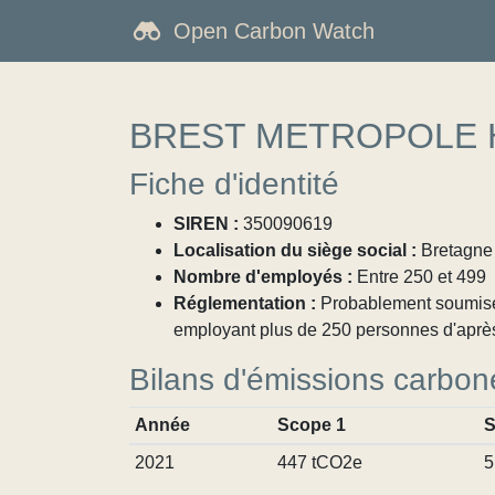
Open Carbon Watch
BREST METROPOLE 
Fiche d'identité
SIREN :
350090619
Localisation du siège social :
Bretagne /
Nombre d'employés :
Entre 250 et 499
Réglementation :
Probablement soumise à
employant plus de 250 personnes d'aprè
Bilans d'émissions carbon
Année
Scope 1
S
2021
447 tCO2e
5