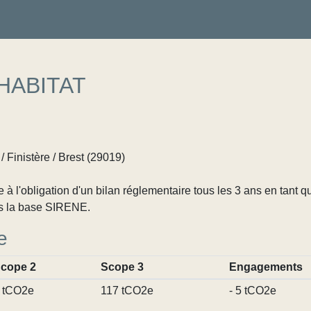
HABITAT
 Finistère / Brest (29019)
 l'obligation d'un bilan réglementaire tous les 3 ans en tant q
s la base SIRENE.
e
cope 2
Scope 3
Engagements
 tCO2e
117 tCO2e
- 5 tCO2e