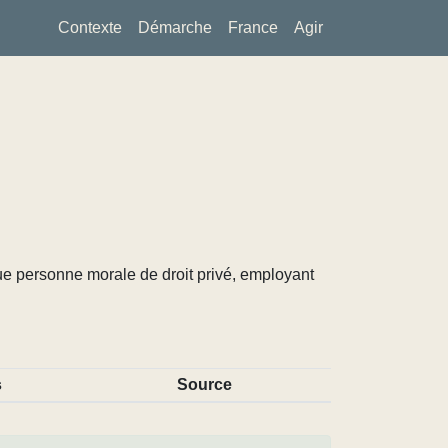
Contexte
Démarche
France
Agir
ue personne morale de droit privé, employant
s
Source