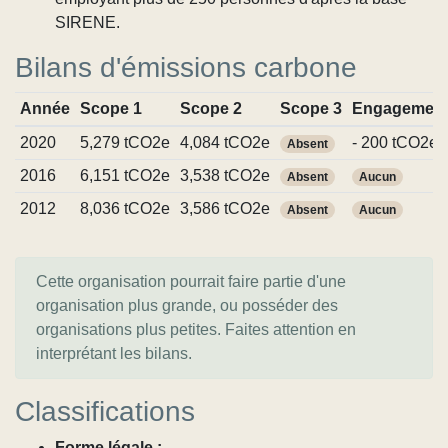
SIRENE.
Bilans d'émissions carbone
Année
Scope 1
Scope 2
Scope 3
Engagemen
2020
5,279 tCO2e
4,084 tCO2e
- 200 tCO2e
Absent
2016
6,151 tCO2e
3,538 tCO2e
Absent
Aucun
2012
8,036 tCO2e
3,586 tCO2e
Absent
Aucun
Cette organisation pourrait faire partie d'une
organisation plus grande, ou posséder des
organisations plus petites. Faites attention en
interprétant les bilans.
Classifications
Forme légale :