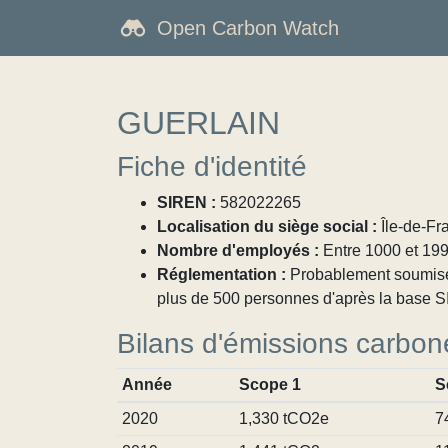
Open Carbon Watch
GUERLAIN
Fiche d'identité
SIREN :
582022265
Localisation du siège social :
Île-de-Fr
Nombre d'employés :
Entre 1000 et 19
Réglementation :
Probablement soumise à
plus de 500 personnes d'après la base SI
Bilans d'émissions carbon
Année
Scope 1
S
2020
1,330 tCO2e
7