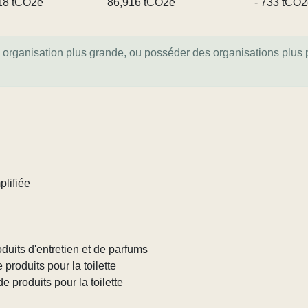
18 tCO2e
86,916 tCO2e
- 733 tCO2
e organisation plus grande, ou posséder des organisations plus pe
plifiée
duits d'entretien et de parfums
produits pour la toilette
e produits pour la toilette