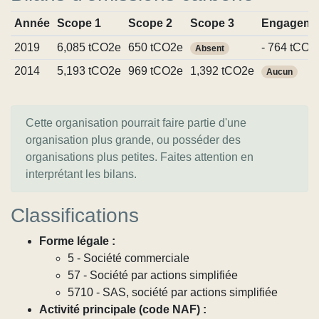
Année
Scope 1
Scope 2
Scope 3
Engageme
2019
6,085 tCO2e
650 tCO2e
- 764 tCO2
Absent
2014
5,193 tCO2e
969 tCO2e
1,392 tCO2e
Aucun
Cette organisation pourrait faire partie d'une
organisation plus grande, ou posséder des
organisations plus petites. Faites attention en
interprétant les bilans.
Classifications
Forme légale :
5 - Société commerciale
57 - Société par actions simplifiée
5710 - SAS, société par actions simplifiée
Activité principale (code NAF) :