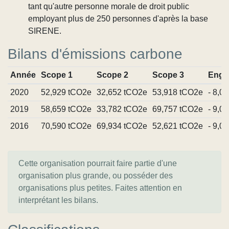
tant qu'autre personne morale de droit public
employant plus de 250 personnes d'après la base
SIRENE.
Bilans d'émissions carbone
Année
Scope 1
Scope 2
Scope 3
Enga
2020
52,929 tCO2e
32,652 tCO2e
53,918 tCO2e
- 8,0
2019
58,659 tCO2e
33,782 tCO2e
69,757 tCO2e
- 9,0
2016
70,590 tCO2e
69,934 tCO2e
52,621 tCO2e
- 9,0
Cette organisation pourrait faire partie d'une
organisation plus grande, ou posséder des
organisations plus petites. Faites attention en
interprétant les bilans.