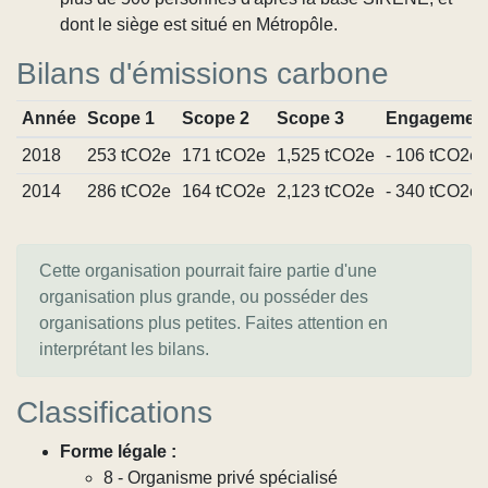
dont le siège est situé en Métropôle.
Bilans d'émissions carbone
Année
Scope 1
Scope 2
Scope 3
Engagemen
2018
253 tCO2e
171 tCO2e
1,525 tCO2e
- 106 tCO2e
2014
286 tCO2e
164 tCO2e
2,123 tCO2e
- 340 tCO2e
Cette organisation pourrait faire partie d'une
organisation plus grande, ou posséder des
organisations plus petites. Faites attention en
interprétant les bilans.
Classifications
Forme légale :
8 - Organisme privé spécialisé