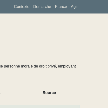
Contexte
Démarche
France
Agir
ue personne morale de droit privé, employant
s
Source