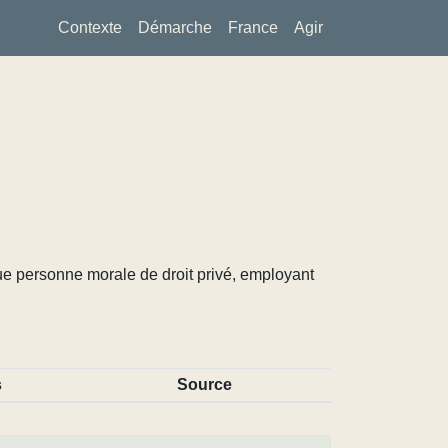
Contexte
Démarche
France
Agir
ue personne morale de droit privé, employant
s
Source