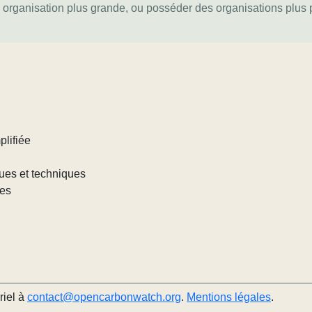
e organisation plus grande, ou posséder des organisations plus pe
plifiée
iques et techniques
les
riel à
contact@opencarbonwatch.org
.
Mentions légales
.