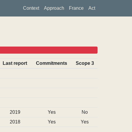
Context
Approach
France
Act
0
0
0
Last report
Commitments
Scope 3
2019
Yes
No
2018
Yes
Yes