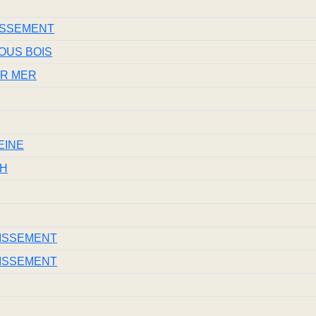
ISSEMENT
OUS BOIS
UR MER
EINE
PH
DISSEMENT
DISSEMENT
S