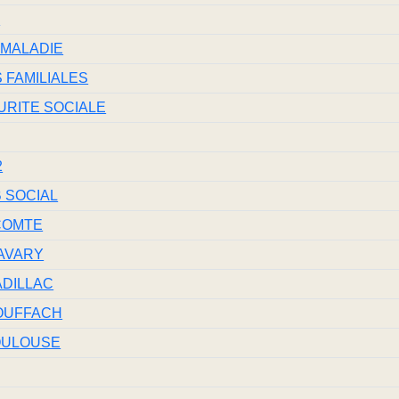
S
 MALADIE
 FAMILIALES
URITE SOCIALE
2
 SOCIAL
COMTE
AVARY
ADILLAC
ROUFFACH
OULOUSE